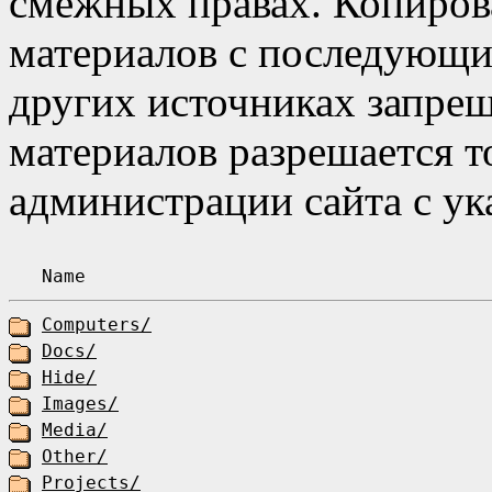
смежных правах. Копиров
материалов с последующи
других источниках запре
материалов разрешается то
администрации сайта с ук
Name
Computers/
Docs/
Hide/
Images/
Media/
Other/
Projects/